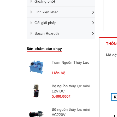
Gioăng phớt
Linh kiện khác
Gói giải pháp
Bosch Rexroth
THÔN
Sản phẩm bán chạy
Mã đặt
uồn Thủy Lực
Bơm thủy lực Joyang
JP20
2.201.100₫
 thủy lực mini
Bơm thủy lực Galtech
- Group 3
0₫
Liên hệ
 thủy lực mini