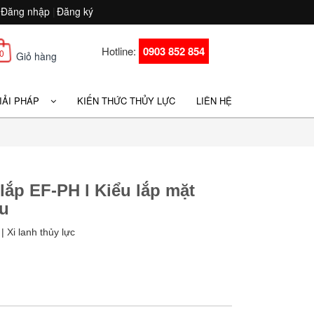
Đăng nhập
|
Đăng ký
Hotline:
0903 852 854
0
Giỏ hàng
GIẢI PHÁP
KIẾN THỨC THỦY LỰC
LIÊN HỆ
 lắp EF-PH l Kiểu lắp mặt
au
| Xi lanh thủy lực