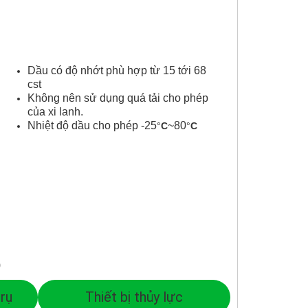
Dầu có độ nhớt phù hợp từ 15 tới 68
cst
Không nên sử dụng quá tải cho phép
của xi lanh.
Nhiệt độ dầu cho phép -25
~80
°
C
°
C
p
trụ
Thiết bị thủy lực