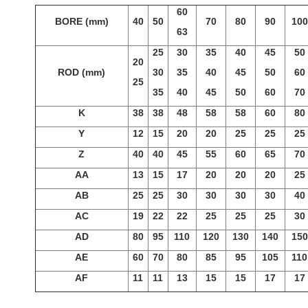
60
BORE (mm)
40
50
70
80
90
100
63
25
30
35
40
45
50
20
ROD (mm)
30
35
40
45
50
60
25
35
40
45
50
60
70
K
38
38
48
58
58
60
80
Y
12
15
20
20
25
25
25
Z
40
40
45
55
60
65
70
n và Cách Khắc Phục
Các Nguyên Lý Cơ Bản Về Khí
uan Đến Xy Lanh
Nén và Thủy Lực
AA
13
15
17
20
20
20
25
02/ 05/ 2018
mai chi
24/ 04/ 2018
AB
25
25
30
30
30
30
40
trình sử dụng xy lanh
Hầu hết các quá trình công nghiệp
AC
19
22
22
25
25
25
30
khỏi những trục trặc xảy
đòi hỏi những vật thể hoặc thực thể
AD
80
95
110
120
130
140
150
do máy hư hỏng hoặc các
chuyển dịch từ vị trí này sang vị trí
bên trong. Dưới đây...
khác, hoặc tác dụng lực để...
AE
60
70
80
85
95
105
110
AF
11
11
13
15
15
17
17