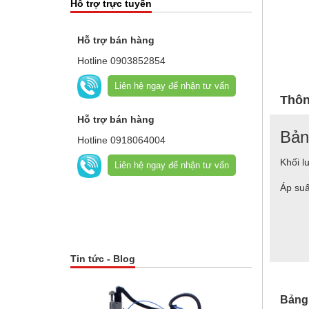
Hỗ trợ trực tuyến
Hỗ trợ bán hàng
Hotline
0903852854
Liên hệ ngay để nhận tư vấn
Thôn
Hỗ trợ bán hàng
Bản
Hotline
0918064004
Khối l
Liên hệ ngay để nhận tư vấn
Áp suấ
Tin tức - Blog
Bảng 