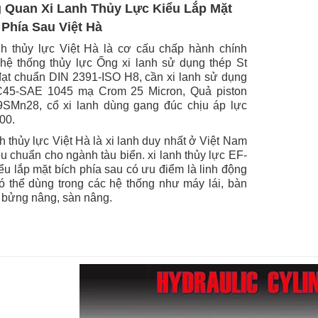
 Quan Xi Lanh Thủy Lực Kiểu Lắp Mặt
 Phía Sau Việt Hà
nh thủy lực Việt Hà là cơ cấu chấp hành chính
 hệ thống thủy lực Ống xi lanh sử dụng thép St
đạt chuẩn DIN 2391-ISO H8, cần xi lanh sử dụng
45-SAE 1045 mạ Crom 25 Micron, Quả piston
9SMn28, c
ổ xi lanh dùng gang đúc chịu áp lực
00
.
nh thủy lực Việt Hà là xi lanh duy nhất ở Việt Nam
iêu chuẩn cho ngành tàu biển. xi lanh thủy lực EF-
ểu lắp mặt bích phía sau có ưu điểm là linh động
ó thể dùng trong các hệ thống như máy lái, bàn
 bửng nâng, sàn nâng.