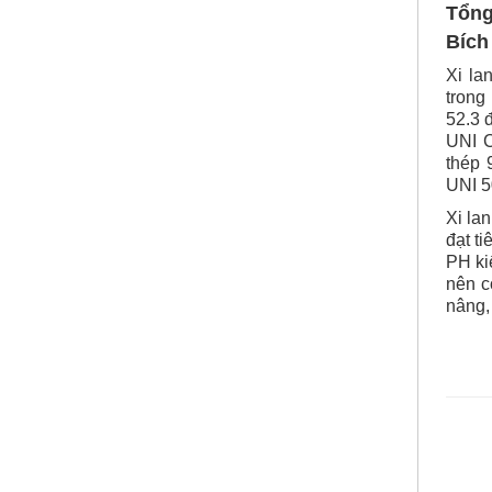
Tổng
Bích
Xi la
trong
52.3 
UNI C
thép 
UNI 5
Xi la
đạt t
PH ki
nên c
nâng,