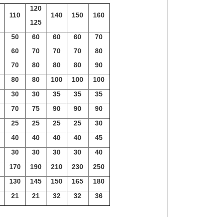
120
110
140
150
160
125
50
60
60
60
70
60
70
70
70
80
70
80
80
80
90
80
80
100
100
100
Tổng Quan Về Bơm Ly Tâ
30
30
35
35
35
Các Loại Bộ Dẫn Động Thủy Lực
mai chi
23/ 04/ 2018
70
75
90
90
90
mai chi
23/ 04/ 2018
Tất cả các loại bơm ly tâm đ
25
25
25
25
30
Nguyên lý vận hành cơ bản của dẫn
động dựa trên lực ly tâm. Lự
động thủy lực được áp dụng trong
40
40
40
40
45
tác động lên vật thể chuy
nhiều loại truyền động khác nhau.
theo quỹ đạo tròn, có...
30
30
30
30
40
Trong các bộ dẫn động này, hai
thành phần...
170
190
210
230
250
130
145
150
165
180
21
21
32
32
36