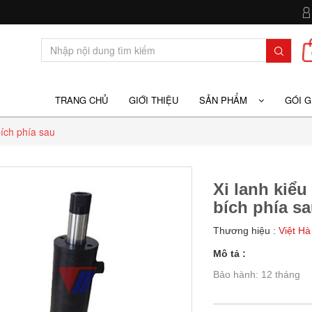
TRANG CHỦ
GIỚI THIỆU
SẢN PHẨM
GÓI 
bích phía sau
Xi lanh kiểu
bích phía s
Thương hiệu :
Việt Hà
Mô tả :
Bảo hành: 12 tháng