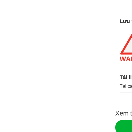
Lưu 
Tài l
Tải c
Xem t