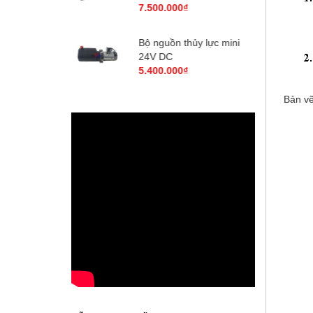
0₫
 thủy lực mini
0₫
Bản vẽ