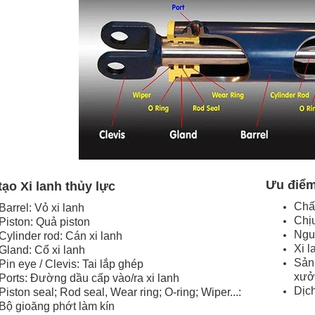
Ưu điểm
tạo Xi lanh thủy lực
Chấ
Barrel: Vỏ xi lanh
Chịu
Piston: Quả piston
Nguy
Cylinder rod: Cán xi lanh
Xi 
Gland: Cổ xi lanh
Sản
Pin eye / Clevis: Tai lắp ghép
xưở
Ports: Đường dầu cấp vào/ra xi lanh
Dịch
Piston seal; Rod seal, Wear ring; O-ring; Wiper...:
Bộ gioăng phớt làm kín