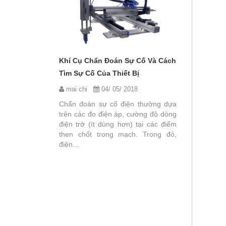
Khí Cụ Chẩn Đoán Sự Cố Và Cách
Tìm Sự Cố Của Thiết Bị
mai chi
04/ 05/ 2018
Chẩn đoán sự cố điện thường dựa
Và Một Số
Nguyên Nhâ
trên các đo điện áp, cường độ dòng
điện trở (ít dùng hơn) tại các điểm
Lỗi Liên Q
then chốt trong mạch. Trong đó,
018
mai chi
điện...
ây khá cồng
Trong quá 
 riêng biệt
không tránh 
n, hiện nay
ra. Có thể 
g trong một
lỗi kĩ thuật 