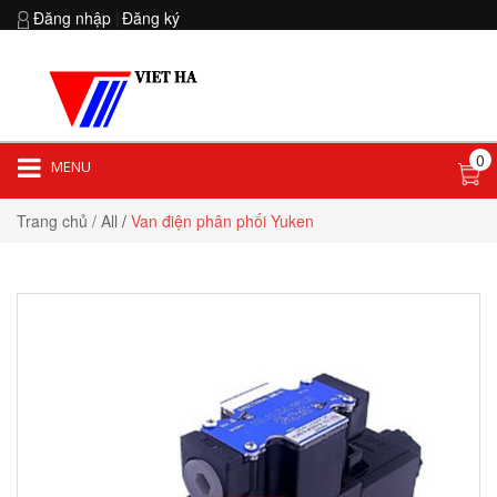
Đăng nhập
|
Đăng ký
0
MENU
Hotline:
0903 852 854
Trang chủ
/ All
/
Van điện phân phối Yuken