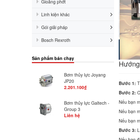
Gioăng phớt
Linh kiện khác
Gói giải pháp
Bosch Rexroth
Sản phẩm bán chạy
Hướng
uồn Thủy Lực
Bơm thủy lực Joyang
JP20
Bước 1:
T
2.201.100₫
Bước 2:
Cl
Nếu bạn m
 thủy lực mini
Bơm thủy lực Galtech -
Group 3
Nếu bạn m
00₫
Liên hệ
Nếu bạn mu
Bước 3:
Lự
 thủy lực mini
Nếu bạn đã