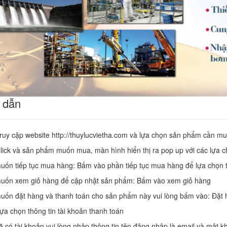
 dẫn
ruy cập website http://thuylucvietha.com và lựa chọn sản phẩm cần 
ick và sản phẩm muốn mua, màn hình hiển thị ra pop up với các lựa 
uốn tiếp tục mua hàng: Bấm vào phần tiếp tục mua hàng để lựa chọn
uốn xem giỏ hàng để cập nhật sản phẩm: Bấm vào xem giỏ hàng
ốn đặt hàng và thanh toán cho sản phẩm này vui lòng bấm vào: Đặt 
a chọn thông tin tài khoản thanh toán
 có tài khoản vui lòng nhập thông tin tên đăng nhập là email và mật k