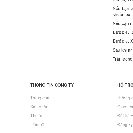
00₫
Nếu bạn ch
khoản bạn
 thủy lực mini
Nếu bạn m
00₫
Bước 4:
Đi
Bước 5:
Xe
Sau khi nh
Trân trọng
THÔNG TIN CÔNG TY
HỖ TR
Trang chủ
Hướng d
Sản phẩm
Giao nhâ
Tin tức
Đổi trả 
Liên hệ
Đăng ký