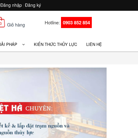
Đăng nhập
|
Đăng ký
Hotline:
0903 852 854
0
Giỏ hàng
GIẢI PHÁP
KIẾN THỨC THỦY LỰC
LIÊN HỆ