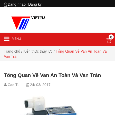
Đăng nhập
|
Đăng ký
0
MENU
Hotline:
0903 852 854
Trang chủ
/
Kiến thức thủy lực
/
Tổng Quan Về Van An Toàn Và
Van Tràn
Tổng Quan Về Van An Toàn Và Van Tràn
Cao Tu
24/ 03/ 2017