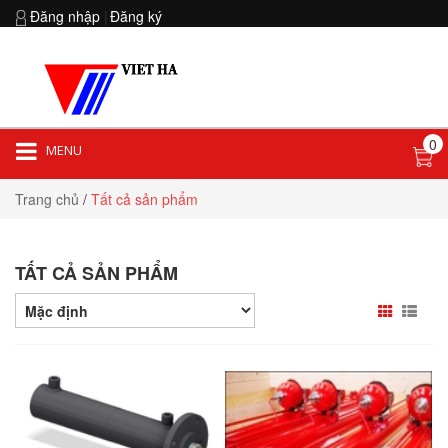
Đăng nhập
|
Đăng ký
0
MENU
Hotline:
0903 852 854
Trang chủ
/
Tất cả sản phẩm
TẤT CẢ SẢN PHẨM