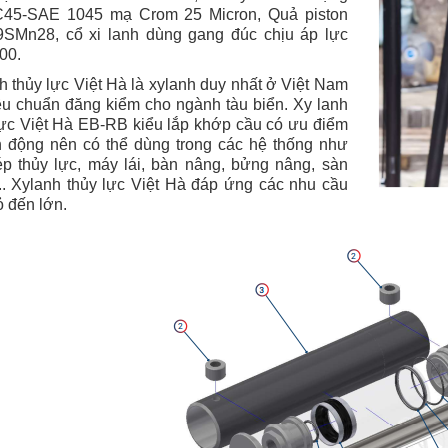
45-SAE 1045 mạ Crom 25 Micron, Quả piston
9SMn28, c
ổ xi lanh dùng gang đúc chịu áp lực
00
.
h thủy lực Việt Hà là xylanh duy nhất ở Việt Nam
iêu chuẩn đăng kiểm cho ngành tàu biển. Xy lanh
lực Việt Hà EB-RB kiểu lắp khớp cầu có ưu điểm
nh động nên có thể dùng trong các hệ thống như
p thủy lực, máy lái, bàn nâng, bửng nâng, sàn
..
Xylanh thủy lực Việt Hà đáp ứng các nhu cầu
ỏ đến lớn.
hân và Cách Khắc Phục
Các Nguyên Lý Cơ Bản Về Khí
Quan Đến Xy Lanh
Nén và Thủy Lực
02/ 05/ 2018
mai chi
24/ 04/ 2018
 trình sử dụng xy lanh
Hầu hết các quá trình công nghiệp
h khỏi những trục trặc xảy
đòi hỏi những vật thể hoặc thực thể
ể do máy hư hỏng hoặc các
chuyển dịch từ vị trí này sang vị trí
t bên trong. Dưới đây...
khác, hoặc tác dụng lực để...