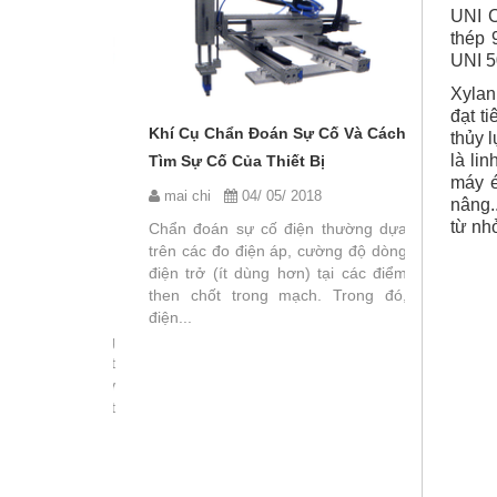
UNI C
thép 
UNI 5
Xylan
đạt t
Khí Cụ Chẩn Đoán Sự Cố Và Cách
thủy 
là li
Tìm Sự Cố Của Thiết Bị
máy é
mai chi
04/ 05/ 2018
nâng.
từ nh
Chẩn đoán sự cố điện thường dựa
o Và Một Số
Nguyên N
trên các đo điện áp, cường độ dòng
điện trở (ít dùng hơn) tại các điểm
Lỗi Liên 
then chốt trong mạch. Trong đó,
2018
mai chi
điện...
 đây khá cồng
Trong quá
ụm riêng biệt
không trán
iện, hiện nay
ra. Có th
ung trong một
lỗi kĩ thuậ