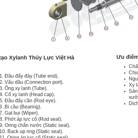
Ưu điểm
tạo Xylanh Thủy Lực Việt Hà
Chấ
Chịu
1. Đầu đẩy đáy (Tube end).
Nguy
2. Vấu dầu (Connection port).
Xy 
3. Ống xy lanh (Tube).
Sản
4. Cổ xy lanh (Head cap).
xưở
5. Đầu đẩy cần (Rod eye).
Dịch
6 .Bi cầu (Bearing).
7. Gạt bụi (Wiper).
8. Phớt áp lực cổ (Rod seal).
9. Oring chắn nước (Static seal).
10. Back up ring (Static seal).
11. Oring áp lực cổ (Static seal).