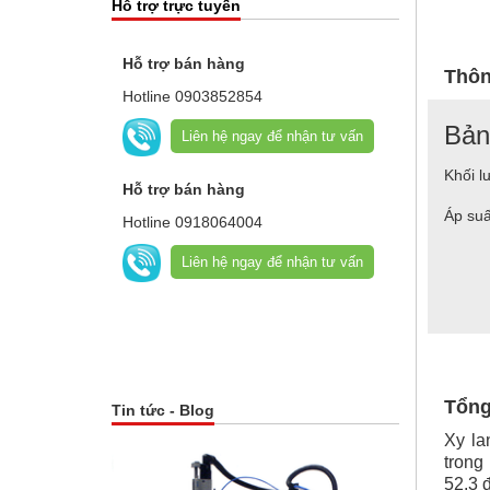
Hỗ trợ trực tuyến
Hỗ trợ bán hàng
Thôn
Hotline
0903852854
Bản
Liên hệ ngay để nhận tư vấn
Khối l
Hỗ trợ bán hàng
Áp suấ
Hotline
0918064004
Liên hệ ngay để nhận tư vấn
Tổng
Tin tức - Blog
Xy la
trong
52.3 