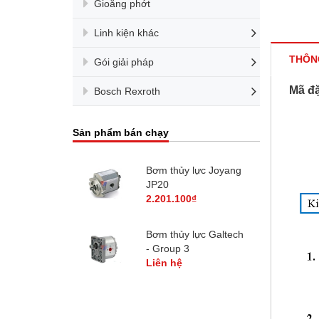
Gioăng phớt
Linh kiện khác
THÔN
Gói giải pháp
Mã đặ
Bosch Rexroth
Sản phẩm bán chạy
ạm Nguồn Thủy Lực
Bơm thủy lực Joyang
JP20
ên hệ
2.201.100₫
 nguồn thủy lực mini
Bơm thủy lực Galtech
V DC
- Group 3
400.000₫
Liên hệ
 nguồn thủy lực mini
220V