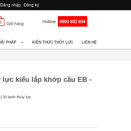
Đăng nhập
|
Đăng ký
Hotline:
0903 852 854
0
Giỏ hàng
GIẢI PHÁP
KIẾN THỨC THỦY LỰC
LIÊN HỆ
 lực kiểu lắp khớp cầu EB -
| Xi lanh thủy lực