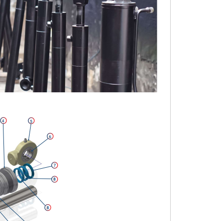
Tổng Quan Về Bơm Ly T
Các Loại Bộ Dẫn Động Thủy Lực
mai chi
23/ 04/ 2018
mai chi
23/ 04/ 2018
Tất cả các loại bơm ly tâm
Nguyên lý vận hành cơ bản của dẫn
động dựa trên lực ly tâm. L
động thủy lực được áp dụng trong
tác động lên vật thể chu
nhiều loại truyền động khác nhau.
theo quỹ đạo tròn, có...
Trong các bộ dẫn động này, hai
thành phần...