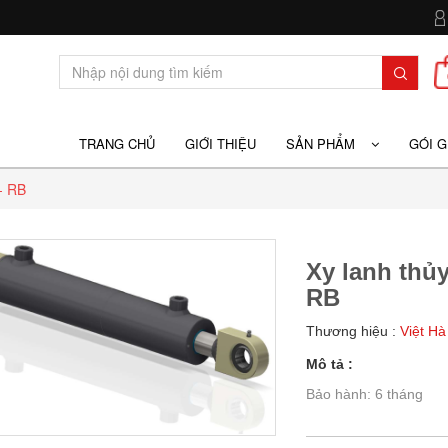
TRANG CHỦ
GIỚI THIỆU
SẢN PHẨM
GÓI 
 - RB
Xy lanh thủy
RB
Thương hiệu :
Việt Hà
Mô tả :
Bảo hành: 6 tháng