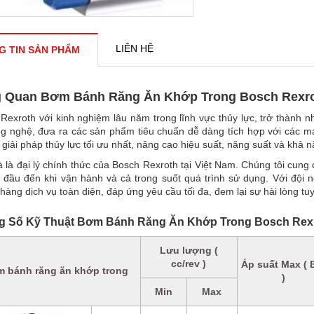
LIÊN HỆ
G TIN SẢN PHẨM
 Quan Bơm Bánh Răng Ăn Khớp Trong Bosch Rexr
Rexroth với kinh nghiệm lâu năm trong lĩnh vực thủy lực, trở thành 
g nghệ, đưa ra các sản phẩm tiêu chuẩn dễ dàng tích hợp với các má
 giải pháp thủy lực tối ưu nhất, nâng cao hiệu suất, năng suất và khả
à là đại lý chính thức của Bosch Rexroth tại Việt Nam. Chúng tôi cung
 đầu đến khi vận hành và cả trong suốt quá trình sử dụng. Với đội n
hàng dịch vụ toàn diện, đáp ứng yêu cầu tối đa, đem lại sự hài lòng tu
g Số Kỹ Thuật Bơm Bánh Răng Ăn Khớp Trong Bosch Rex
Lưu lượng (
cc/rev )
Áp suất Max ( 
 bánh răng ăn khớp trong
)
Min
Max