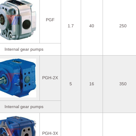
PGF
1.7
40
250
Internal gear pumps
PGH-2X
5
16
350
Internal gear pumps
PGH-3X