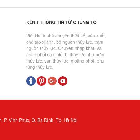
KÊNH THÔNG TIN TỪ CHÚNG TÔI
Việt Hà là nhà chuyên thiết kế, sản xuất,
chế tạo xilanh, bộ nguồn thủy lực, trạm
nguồn thủy lực. Chuyên nhập khẩu và
phân phối các thiết bị thủy lực như bơm
thủy lực, van thủy lực, gioăng phớt, phụ
tùng thủy lực.
, P. Vĩnh Phúc, Q. Ba Đình, Tp. Hà Nội