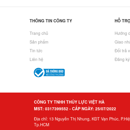
THÔNG TIN CÔNG TY
HỖ TR
Trang chủ
Hướng d
Sản phẩm
Giao nhâ
Tin tức
Đổi trả 
Liên hệ
Đăng ký
CÔNG TY TNHH THỦY LỰC VIỆT HÀ
MST: 0317399552 - CẤP NGÀY: 25/07/2022
Địa chỉ: 13 Nguyễn Thị Nhung, KĐT Vạn Phúc, P.Hi
Tp.HCM