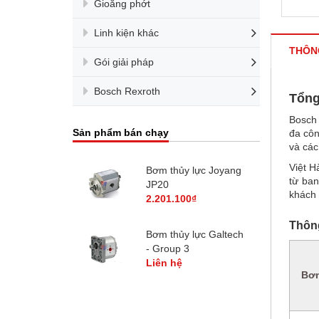
Gioăng phớt
Linh kiện khác
THÔN
Gói giải pháp
Bosch Rexroth
Tổng
Bosch 
Sản phẩm bán chạy
đa côn
và các
Việt H
uồn Thủy Lực
Bơm thủy lực Joyang
từ ban
JP20
khách 
2.201.100₫
Thôn
 thủy lực mini
Bơm thủy lực Galtech
- Group 3
0₫
Liên hệ
Bơm
 thủy lực mini