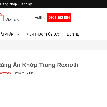
Đăng nhập
|
Đăng ký
Hotline:
0903 852 854
0
Giỏ hàng
GIẢI PHÁP
KIẾN THỨC THỦY LỰC
LIÊN HỆ
ăng Ăn Khớp Trong Rexroth
Rexroth
| Bơm thủy lực