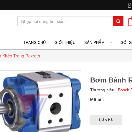
TRANG CHỦ
GIỚI THIỆU
SẢN PHẨM
GÓI 
 Khớp Trong Rexroth
Bơm Bánh R
Thương hiệu :
Bosch 
Mô tả :
Liên hệ