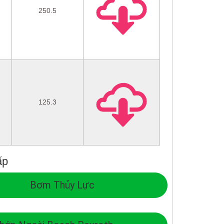
250.5
125.3
ấp
Bơm Thủy Lực