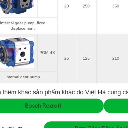
20
250
350
Internal gear pump, fixed
displacement
PGM-4X
25
125
210
Internal gear pump
 thêm khác sản phẩm khác do Việt Hà cung c
Bosch Rexroth