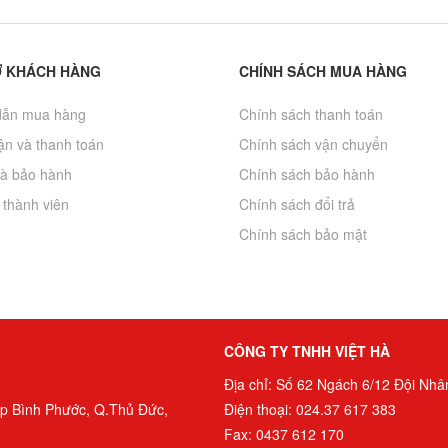
Ợ KHÁCH HÀNG
CHÍNH SÁCH MUA HÀNG
ẫn mua hàng
Chính sách thanh toán
̣n và thanh toán
Chính sách vận chuyển
và bảo hành
Chính sách bảo hành
 thành viên
Chính sách đổi trả
Chính sách bảo mật
CÔNG TY TNHH VIỆT HÀ
Địa chỉ: Số 62 Ngách 6/12 Đội Nhân
ệp Bình Phước, Q.Thủ Đức,
Điện thoại: 024.37 617 383
Fax: 0437 612 170