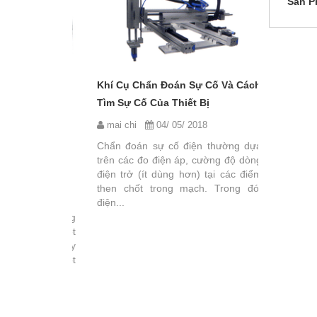
Sản P
Khí Cụ Chẩn Đoán Sự Cố Và Cách
Tìm Sự Cố Của Thiết Bị
mai chi
04/ 05/ 2018
Chẩn đoán sự cố điện thường dựa
o Và Một Số
Nguyên N
trên các đo điện áp, cường độ dòng
điện trở (ít dùng hơn) tại các điểm
Lỗi Liên 
then chốt trong mạch. Trong đó,
2018
mai chi
điện...
 đây khá cồng
Trong quá
ụm riêng biệt
không trán
iện, hiện nay
ra. Có th
ung trong một
lỗi kĩ thuậ