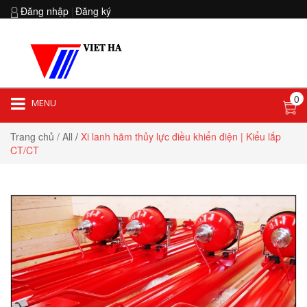
Đăng nhập
|
Đăng ký
0
MENU
Hotline:
0903 852 854
Trang chủ
/ All
/
Xi lanh hãm thủy lực điều khiển điện | Kiểu lắp
CT/CT